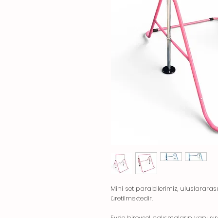
Mini set paralellerimiz, uluslarar
üretilmektedir.
Evde bireysel çalışmaların yanı sır