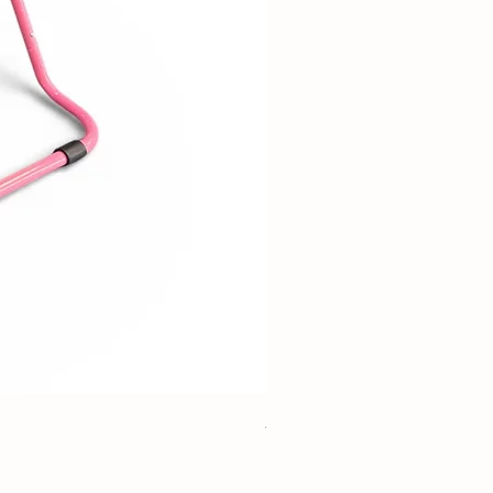
Amut Barı Metal Takozlu 1