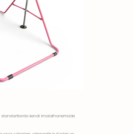
ası standartlarda kendi imalathanemizde
a spor salonları, cimnastik kulüpleri ve