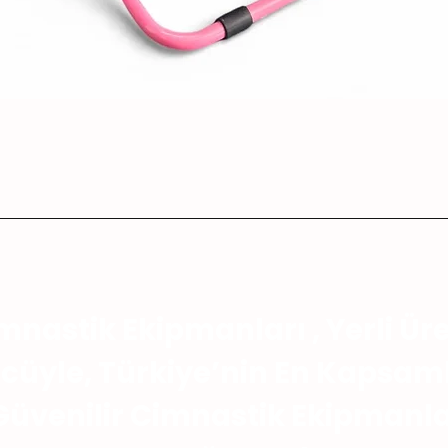
mnastik Ekipmanları , Yerli Ür
cüyle, Türkiye’nin En Kapsaml
Güvenilir Cimnastik Ekipmanla