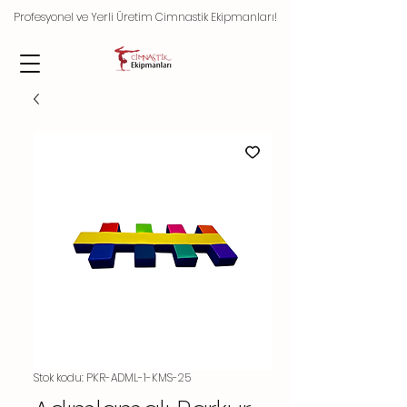
Profesyonel ve Yerli Üretim Cimnastik Ekipmanları!
Stok kodu: PKR-ADML-1-KMS-25